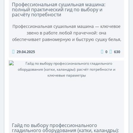
Профессиональная сушильная машина:
полный практический гид по выбору и
расчёту потребности
Профессиональная сушильная машина — ключевое
звено в работе любой прачечной: она
обеспечивает равномерную и быструю сушку белья,
экономит время персонала и готовит ткани к
29.04.2025
0
630
дальнейшей обработке (глажке на катке, упаковке).
В этом полном практическом гайде вы получите
исчерпывающие рекомендации по выбору
оптимальной модели (тип нагрева, контроль
влажности, реверс барабана, энергоэффективность
и монт..
Гайд по выбору профессионального
гладильного оборудования (катки, каландры):