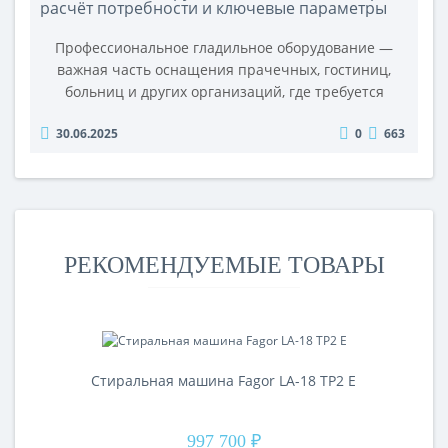
расчёт потребности и ключевые параметры
Профессиональное гладильное оборудование —
важная часть оснащения прачечных, гостиниц,
больниц и других организаций, где требуется
быстрая и качественная обработка белья. От
30.06.2025
0
663
правильного выбора катков или каландров зависит
производительность, качество глажения и расходы
на эксплуатацию. В этой статье мы расскажем, как
подобрать оборудование под ваши задачи. Для
консультации и точного расчёта обраща..
РЕКОМЕНДУЕМЫЕ ТОВАРЫ
Стиральная машина Fagor LA-18 TP2 E
997 700 ₽